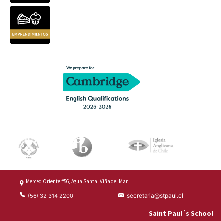
Merced Oriente #56, Agua Santa, Viña del Mar
secretaria@stpaul.cl
(56) 32 314 2200
Saint Paul´s School