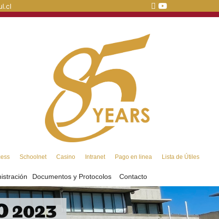
l.cl
cess
Schoolnet
Casino
Intranet
Pago en linea
Lista de Útiles
istración
Documentos y Protocolos
Contacto
 2023