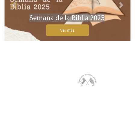
Previous
Next
Semana de la Biblia 2025
Ver más
Merced Oriente #56, Agua Santa, Viña del Mar
(56) 32 314 2200
secretaria@stpaul.cl