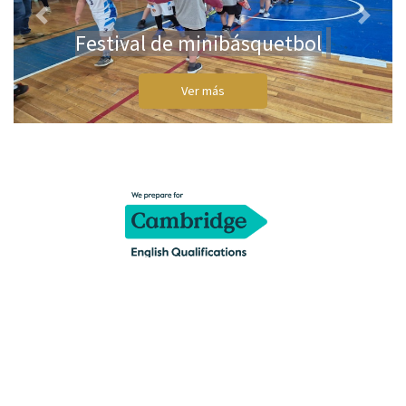
Previous
Next
Festival de minibásquetbol
Ver más
Saint Paul´s School
Copyright ® 2020
Todos los Derechos Reservados