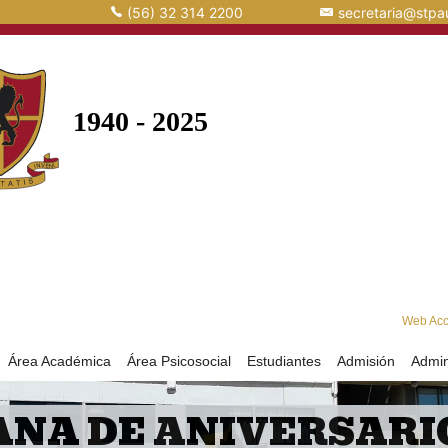
(56) 32 314 2200
secretaria@stpau
Web Ac
Área Académica
Área Psicosocial
Estudiantes
Admisión
Admin
NA DE ANIVERSARIO