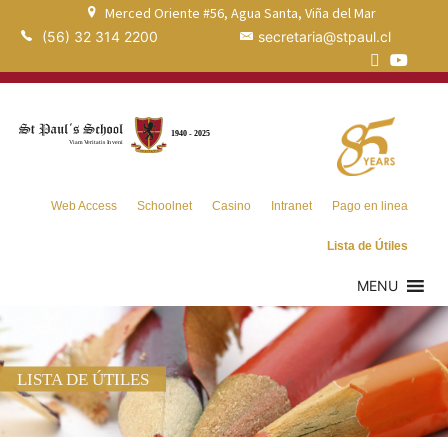
Merced Oriente #56, Agua Santa, Viña del Mar
(56) 32 314 2200
secretaria@stpaul.cl
Web Access
Schoolnet
Casino
Intranet
Pago en linea
Lista de Útiles
MENU
LISTA DE ÚTILES