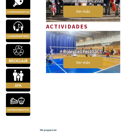
Glorias Navales 2025
Previous
Next
Ver más
ACTIVIDADES
Voleyball Fest SSCC
Previous
Next
Ver más