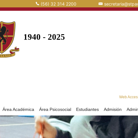
(56) 32 314 2200
secretaria@stpau
Web Acces
Área Académica
Área Psicosocial
Estudiantes
Admisión
Admin