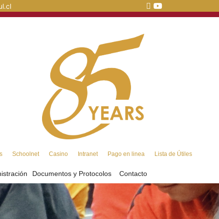
l.cl
s
Schoolnet
Casino
Intranet
Pago en linea
Lista de Útiles
istración
Documentos y Protocolos
Contacto