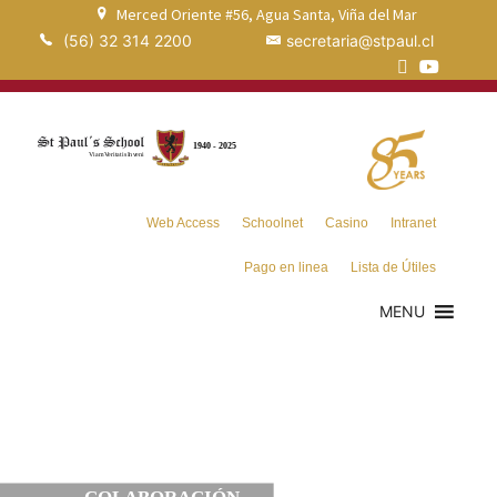
Merced Oriente #56, Agua Santa, Viña del Mar
(56) 32 314 2200
secretaria@stpaul.cl
Web Access
Schoolnet
Casino
Intranet
Pago en linea
Lista de Útiles
MENU
COLABORACIÓN