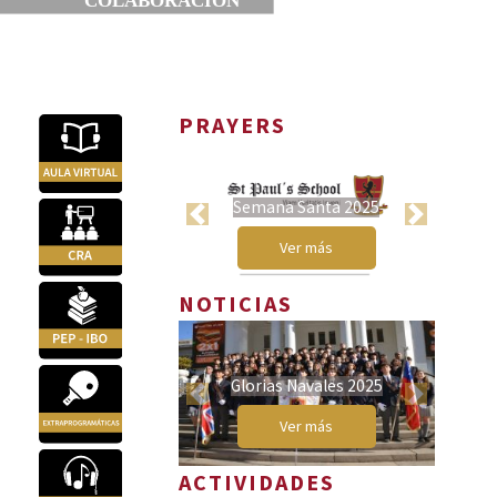
PRAYERS
Semana Santa 2025
Previous
Next
Ver más
NOTICIAS
Glorias Navales 2025
Previous
Next
Ver más
ACTIVIDADES