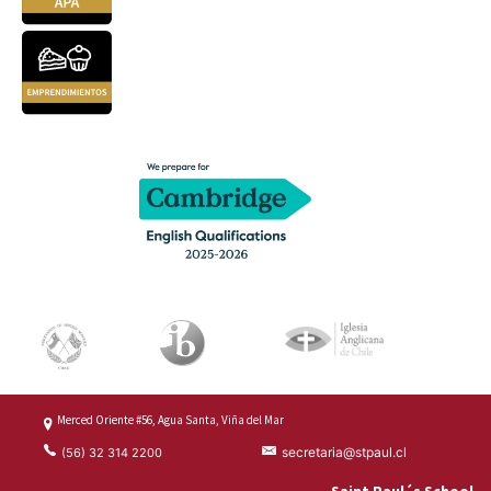
Merced Oriente #56, Agua Santa, Viña del Mar
secretaria@stpaul.cl
(56) 32 314 2200
Saint Paul´s School