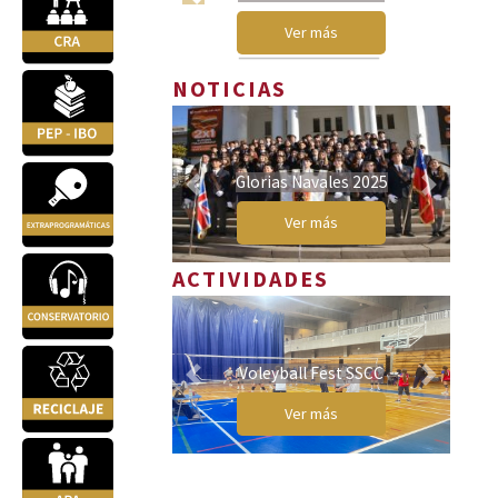
Previous
Next
Ver más
NOTICIAS
Glorias Navales 2025
Previous
Next
Ver más
ACTIVIDADES
Voleyball Fest SSCC
Previous
Next
Ver más