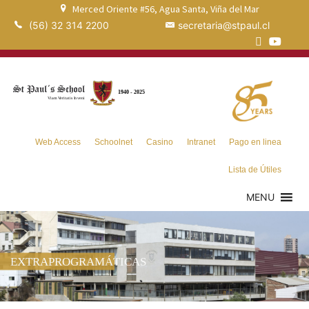
Merced Oriente #56, Agua Santa, Viña del Mar
(56) 32 314 2200
secretaria@stpaul.cl
Web Access
Schoolnet
Casino
Intranet
Pago en linea
Lista de Útiles
MENU
EXTRAPROGRAMÁTICAS