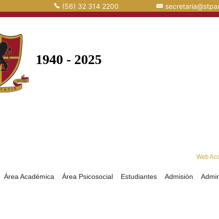
(56) 32 314 2200
secretaria@stpau
Web Ac
Área Académica
Área Psicosocial
Estudiantes
Admisión
Admin