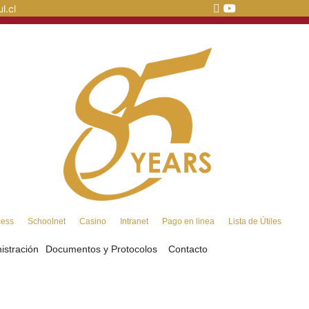
l.cl
cess
Schoolnet
Casino
Intranet
Pago en linea
Lista de Útiles
istración
Documentos y Protocolos
Contacto