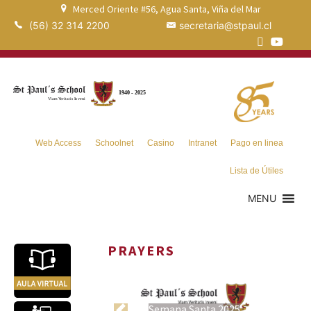
Merced Oriente #56, Agua Santa, Viña del Mar
(56) 32 314 2200
secretaria@stpaul.cl
Web Access
Schoolnet
Casino
Intranet
Pago en linea
Lista de Útiles
MENU
PRAYERS
Semana Santa 2025