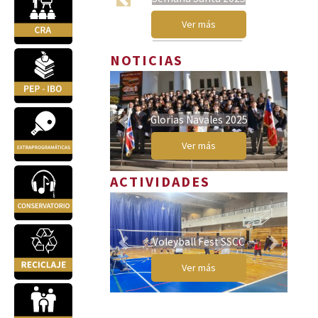
Previous
Next
Ver más
NOTICIAS
Glorias Navales 2025
Previous
Next
Ver más
ACTIVIDADES
Voleyball Fest SSCC
Previous
Next
Ver más