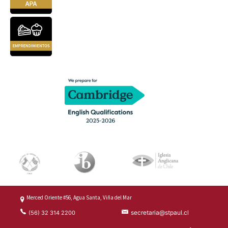
Merced Oriente #56, Agua Santa, Viña del Mar
secretaria@stpaul.cl
(56) 32 314 2200